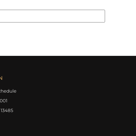
N
chedule
9001
 13485