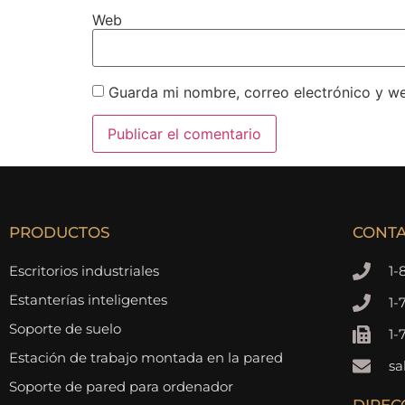
Web
Guarda mi nombre, correo electrónico y w
PRODUCTOS
CONTA
Escritorios industriales
1-
Estanterías inteligentes
1-
Soporte de suelo
1-
Estación de trabajo montada en la pared
sa
Soporte de pared para ordenador
DIREC