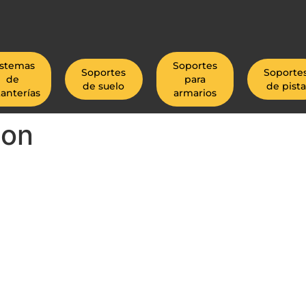
istemas
Soportes
Soportes
Soporte
de
para
de suelo
de pista
tanterías
armarios
con