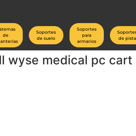
istemas
Soportes
Soportes
Soporte
de
para
de suelo
de pista
tanterías
armarios
l wyse medical pc cart